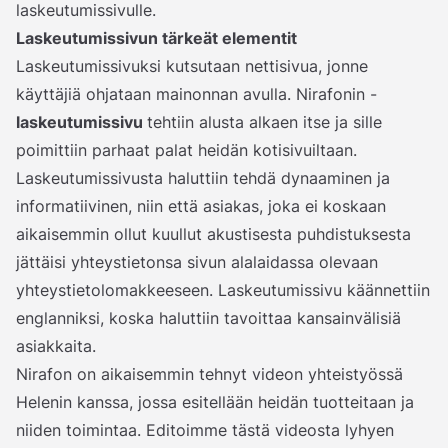
laskeutumissivulle.
Laskeutumissivun tärkeät elementit
Laskeutumissivuksi kutsutaan nettisivua, jonne
käyttäjiä ohjataan mainonnan avulla. Nirafonin -
laskeutumissivu
tehtiin alusta alkaen itse ja sille
poimittiin parhaat palat heidän kotisivuiltaan.
Laskeutumissivusta haluttiin tehdä dynaaminen ja
informatiivinen, niin että asiakas, joka ei koskaan
aikaisemmin ollut kuullut akustisesta puhdistuksesta
jättäisi yhteystietonsa sivun alalaidassa olevaan
yhteystietolomakkeeseen. Laskeutumissivu käännettiin
englanniksi, koska haluttiin tavoittaa kansainvälisiä
asiakkaita.
Nirafon on aikaisemmin tehnyt videon yhteistyössä
Helenin kanssa, jossa esitellään heidän tuotteitaan ja
niiden toimintaa. Editoimme tästä videosta lyhyen