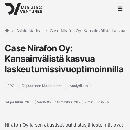
Avaa p
Asiakastarinat
Case Nirafon Oy: Kansainvälistä kasvua la
Etusivu
Case Nirafon Oy:
Kansainvälistä kasvua
laskeutumissivuoptimoinnilla
PPC
Digitaalinen Markkinointi
Analytiikka
04 joulukuu 2023
·
(Päivitetty 27 tammikuu 2026)
·
2 min. lukuaika
Nirafon Oy ja sen akustiset puhdistusjärjestelmät ovat