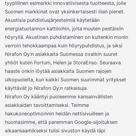
tyypillinen esimerkki innovatiivisesta tuotteesta, jolle
Suomen markkinat ovat yksinkertaisesti liian pienet.
Akustisia puhdistusjärjestelmiä käytetään
energiatuotannon kattiloihin, joita muuten pestäisiin
höyryllä. Akustinen puhdistaminen on kuitenkin monin
verroin tehokkaampaa kuin höyrypuhdistus, ja siksi
Nirafon Oy:n asiakkaita Suomessa ovatkin suuret
yhtiöt kuten Fortum, Helen ja StoraEnso. Seuraava
haaste onkin löytää asiakkaita Suomen rajojen
ulkopuolelta, kun kaikki Suomen suurimmat yritykset
käyttävät jo Nirafon Oy:n ratkaisuja.
Nirafon Oy kääntyi puoleemme kansainvälisten
asiakkaiden tavoittamiseksi. Teimme
hakukoneoptimoinnin heidän nettisivuilleen ja
huomasimme, että paremman Google-sijoituksen
aikaansaamikseksi tulisi sivuston käydä läpi