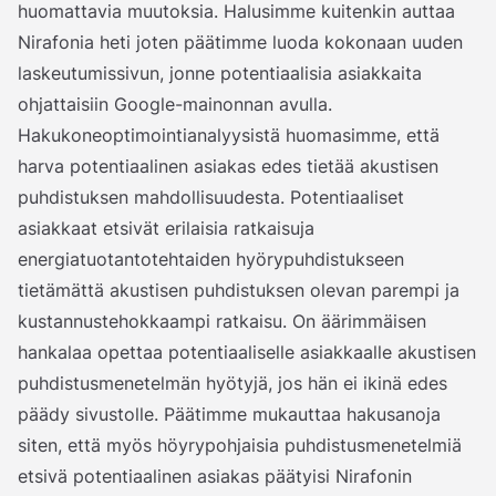
huomattavia muutoksia. Halusimme kuitenkin auttaa
Nirafonia heti joten päätimme luoda kokonaan uuden
laskeutumissivun, jonne potentiaalisia asiakkaita
ohjattaisiin Google-mainonnan avulla.
Hakukoneoptimointianalyysistä huomasimme, että
harva potentiaalinen asiakas edes tietää akustisen
puhdistuksen mahdollisuudesta. Potentiaaliset
asiakkaat etsivät erilaisia ratkaisuja
energiatuotantotehtaiden hyörypuhdistukseen
tietämättä akustisen puhdistuksen olevan parempi ja
kustannustehokkaampi ratkaisu. On äärimmäisen
hankalaa opettaa potentiaaliselle asiakkaalle akustisen
puhdistusmenetelmän hyötyjä, jos hän ei ikinä edes
päädy sivustolle. Päätimme mukauttaa hakusanoja
siten, että myös höyrypohjaisia puhdistusmenetelmiä
etsivä potentiaalinen asiakas päätyisi Nirafonin