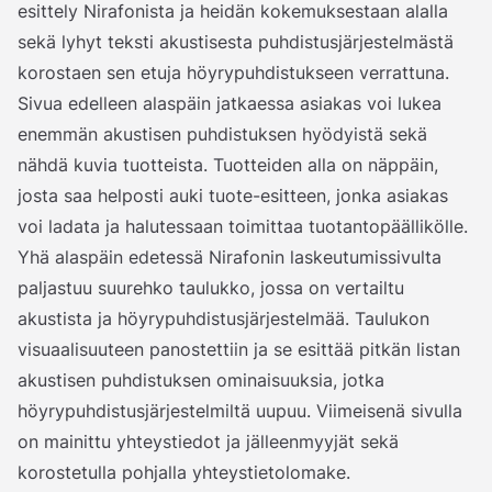
esittely Nirafonista ja heidän kokemuksestaan alalla
sekä lyhyt teksti akustisesta puhdistusjärjestelmästä
korostaen sen etuja höyrypuhdistukseen verrattuna.
Sivua edelleen alaspäin jatkaessa asiakas voi lukea
enemmän akustisen puhdistuksen hyödyistä sekä
nähdä kuvia tuotteista. Tuotteiden alla on näppäin,
josta saa helposti auki tuote-esitteen, jonka asiakas
voi ladata ja halutessaan toimittaa tuotantopäällikölle.
Yhä alaspäin edetessä Nirafonin laskeutumissivulta
paljastuu suurehko taulukko, jossa on vertailtu
akustista ja höyrypuhdistusjärjestelmää. Taulukon
visuaalisuuteen panostettiin ja se esittää pitkän listan
akustisen puhdistuksen ominaisuuksia, jotka
höyrypuhdistusjärjestelmiltä uupuu. Viimeisenä sivulla
on mainittu yhteystiedot ja jälleenmyyjät sekä
korostetulla pohjalla yhteystietolomake.