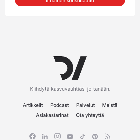
Ilmainen konsultaatio
Kiihdytä kasvuvauhtiasi jo tänään.
Artikkelit
Podcast
Palvelut
Meistä
Asiakastarinat
Ota yhteyttä
Facebook
Linkedin
Instagram
Youtube
Tiktok
Pinterest
RSS feed