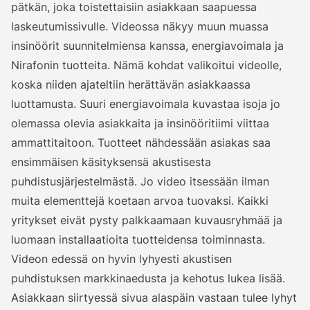
pätkän, joka toistettaisiin asiakkaan saapuessa
laskeutumissivulle. Videossa näkyy muun muassa
insinöörit suunnitelmiensa kanssa, energiavoimala ja
Nirafonin tuotteita. Nämä kohdat valikoitui videolle,
koska niiden ajateltiin herättävän asiakkaassa
luottamusta. Suuri energiavoimala kuvastaa isoja jo
olemassa olevia asiakkaita ja insinööritiimi viittaa
ammattitaitoon. Tuotteet nähdessään asiakas saa
ensimmäisen käsityksensä akustisesta
puhdistusjärjestelmästä. Jo video itsessään ilman
muita elementtejä koetaan arvoa tuovaksi. Kaikki
yritykset eivät pysty palkkaamaan kuvausryhmää ja
luomaan installaatioita tuotteidensa toiminnasta.
Videon edessä on hyvin lyhyesti akustisen
puhdistuksen markkinaedusta ja kehotus lukea lisää.
Asiakkaan siirtyessä sivua alaspäin vastaan tulee lyhyt