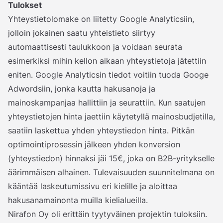
Tulokset
Yhteystietolomake on liitetty Google Analyticsiin,
jolloin jokainen saatu yhteistieto siirtyy
automaattisesti taulukkoon ja voidaan seurata
esimerkiksi mihin kellon aikaan yhteystietoja jätettiin
eniten. Google Analyticsin tiedot voitiin tuoda Googe
Adwordsiin, jonka kautta hakusanoja ja
mainoskampanjaa hallittiin ja seurattiin. Kun saatujen
yhteystietojen hinta jaettiin käytetyllä mainosbudjetilla,
saatiin laskettua yhden yhteystiedon hinta. Pitkän
optimointiprosessin jälkeen yhden konversion
(yhteystiedon) hinnaksi jäi 15€, joka on B2B-yritykselle
äärimmäisen alhainen. Tulevaisuuden suunnitelmana on
kääntää laskeutumissivu eri kielille ja aloittaa
hakusanamainonta muilla kielialueilla.
Nirafon Oy oli erittäin tyytyväinen projektin tuloksiin.