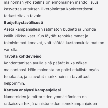
mainonnan yhdistelmä on erinomainen mahdollisuus
kasvattaa yrityksen liiketoimintaa konkreettisesti
tarkasteltavin tavoin.
Budjettiystävällisesti
Aseta kampanjallesi vaatimaton budjetti ja unohda
kalliit klikkaukset. Kun löydät tehokkaimmat ja
toimivimmat kanavat, voit säätää kustannuksia matkan
varrella.
Tavoita kohdeyleisö
Kohdentamisen avulla sinä päätät kuka näkee
mainontaasi. Näin mainonta on paitsi edullista myös
tehokasta, ja saavutat markkinoinnin tavoitteet
helpommin.
Kattava analyysi kampanjallesi
Numeroiden ja mittareiden ymmärtäminen on
ratkaiseva tekijä onnistuneiden somekampanjoiden