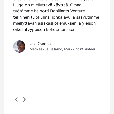
Hugo on miellyttävä käyttää. Omaa
O
o
työtämme helpotti Daniliants Venture
k
tekninen tulokulma, jonka avulla saavutimme
miellyttävän asiakaskokemuksen ja yleisön
oikeantyyppisen kohdentamisen.
Ulla Owens
Merikeskus Vellamo, Markkinointisihteeri