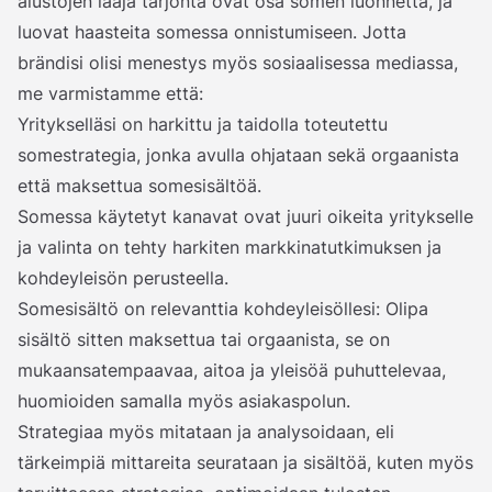
alustojen laaja tarjonta ovat osa somen luonnetta, ja
luovat haasteita somessa onnistumiseen. Jotta
brändisi olisi menestys myös sosiaalisessa mediassa,
me varmistamme että:
Yritykselläsi on harkittu ja taidolla toteutettu
somestrategia, jonka avulla ohjataan sekä orgaanista
että maksettua somesisältöä.
Somessa käytetyt kanavat ovat juuri oikeita yritykselle
ja valinta on tehty harkiten markkinatutkimuksen ja
kohdeyleisön perusteella.
Somesisältö on relevanttia kohdeyleisöllesi: Olipa
sisältö sitten maksettua tai orgaanista, se on
mukaansatempaavaa, aitoa ja yleisöä puhuttelevaa,
huomioiden samalla myös asiakaspolun.
Strategiaa myös mitataan ja analysoidaan, eli
tärkeimpiä mittareita seurataan ja sisältöä, kuten myös