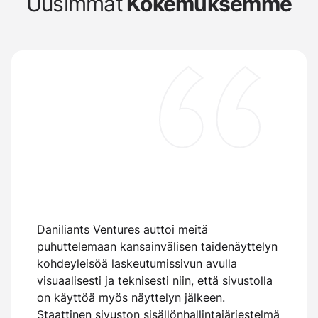
Uusimmat
Kokemuksemme
Daniliants Ventures auttoi meitä
puhuttelemaan kansainvälisen taidenäyttelyn
kohdeyleisöä laskeutumissivun avulla
visuaalisesti ja teknisesti niin, että sivustolla
Y
on käyttöä myös näyttelyn jälkeen.
s
s
Staattinen sivuston sisällönhallintajärjestelmä
k