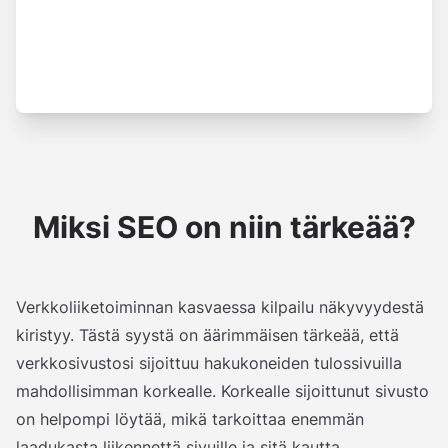
Miksi SEO on niin tärkeää?
Verkkoliiketoiminnan kasvaessa kilpailu näkyvyydestä
kiristyy. Tästä syystä on äärimmäisen tärkeää, että
verkkosivustosi sijoittuu hakukoneiden tulossivuilla
mahdollisimman korkealle. Korkealle sijoittunut sivusto
on helpompi löytää, mikä tarkoittaa enemmän
laadukasta liikennettä sivuille ja sitä kautta