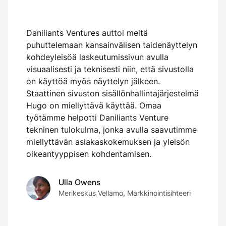
Daniliants Ventures auttoi meitä
puhuttelemaan kansainvälisen taidenäyttelyn
kohdeyleisöä laskeutumissivun avulla
visuaalisesti ja teknisesti niin, että sivustolla
Y
on käyttöä myös näyttelyn jälkeen.
s
s
Staattinen sivuston sisällönhallintajärjestelmä
k
Hugo on miellyttävä käyttää. Omaa
O
o
työtämme helpotti Daniliants Venture
k
tekninen tulokulma, jonka avulla saavutimme
miellyttävän asiakaskokemuksen ja yleisön
oikeantyyppisen kohdentamisen.
Ulla Owens
Merikeskus Vellamo, Markkinointisihteeri