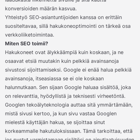
konversioiden määrän kasvua.
Yhteistyö SEO-asiantuntijoiden kanssa on erittäin
suositeltavaa, sillä hakukoneoptimointi on tärkeä osa
verkkoliiketoimintaa.
Miten SEO toimii?
Hakukoneet ovat älykkäämpiä kuin koskaan, ja ne
osaavat etsiä muutakin kuin pelkkiä avainsanoja
sivustosi sijoittamiseksi. Google ei enää halua pelkkiä
avainsanoja, itseasiassa se ei ole koskaan
halunnutkaan. Sen sijaan Google haluaa sisältöä, joka
on relevanttia, hyödyllistä ja teknisesti virheetöntä.
Googlen tekoälyteknologia auttaa sitä ymmärtämään,
mistä sivusi kertoo, ja kun sivu vastaa Googlen
mielestä käyttäjän hakua, se sijoittaa sinut
korkeammalle hakutuloksissaan. Tämä tarkoittaa, että
jos pystyt varmistamaan sisältösi on ainutlaatuisuuden