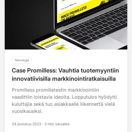
Teknologia
Case Promilless: Vauhtia tuotemyyntiin
innovatiivisilla markkinointiratkaisuilla
Promilless promilletestin markkinointiin
vaadittiin loistavia ideoita. Lopputulos hyödytti
kuluttajia sekä tuo asiakkaalle liikennettä vielä
vuosikausiksi.
04 joulukuu 2023
·
3 min. lukuaika