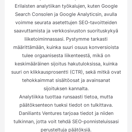
Erilaisten analytiikan työkalujen, kuten Google
Search Consolen ja Google Analyticsin, avulla
voimme seurata asetettujen SEO-tavoitteiden
saavuttamista ja verkkosivuston suorituskykyä
liiketoiminnassasi. Pystymme tarkasti
määrittämään, kuinka suuri osuus konversioista
tulee orgaanisesta liikenteestä, mikä on
keskimääräinen sijoitus hakutuloksissa, kuinka
suuri on klikkausprosentti (CTR), sekä mitkä ovat
tehokkaimmat sisältöosat ja avainsanat
sijoituksen kannalta.
Analytiikka tuottaa runsaasti tietoa, mutta
päätöksenteon tueksi tiedot on tulkittava.
Daniliants Ventures tarjoaa tiedot ja niiden
tulkinnan, jotta voit tehdä SEO-ponnisteluissasi
perusteltuja päätöksiä.