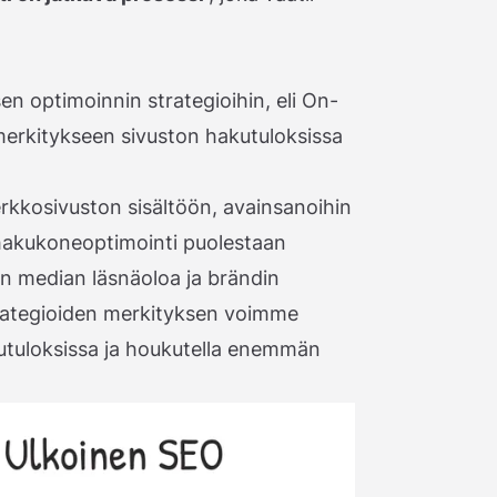
en optimoinnin strategioihin, eli On-
 merkitykseen sivuston hakutuloksissa
rkkosivuston sisältöön, avainsanoihin
n hakukoneoptimointi puolestaan
en median läsnäoloa ja brändin
rategioiden merkityksen voimme
utuloksissa ja houkutella enemmän