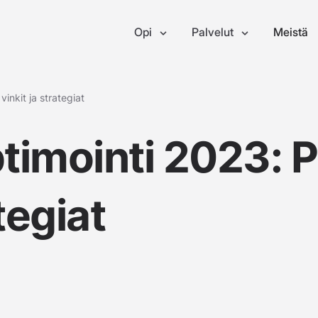
Opi
Palvelut
Meistä
inkit ja strategiat
imointi 2023: P
tegiat