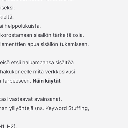
iseksi:
ieltä.
isi helppolukuista.
 korostamaan sisällön tärkeitä osia.
lementtien apua sisällön tukemiseen.
yleisö etsii haluamaansa sisältöä
 hakukoneelle mitä verkkosivusi
än tarpeeseen.
Näin käytät
tasi vastaavat avainsanat.
lman ylilyöntejä (ns. Keyword Stuffing,
1, H2).