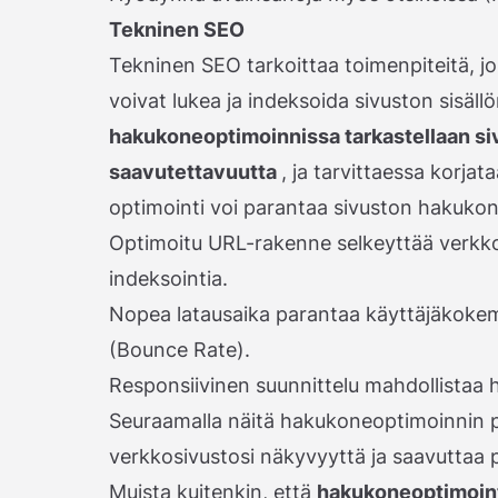
Tekninen SEO
Tekninen SEO tarkoittaa toimenpiteitä, jo
voivat lukea ja indeksoida sivuston sisäll
hakukoneoptimoinnissa tarkastellaan siv
saavutettavuutta
, ja tarvittaessa korjat
optimointi voi parantaa sivuston hakukone
Optimoitu URL-rakenne selkeyttää verkkos
indeksointia.
Nopea latausaika parantaa käyttäjäkokem
(Bounce Rate).
Responsiivinen suunnittelu mahdollistaa h
Seuraamalla näitä hakukoneoptimoinnin pe
verkkosivustosi näkyvyyttä ja saavuttaa 
Muista kuitenkin, että
hakukoneoptimoint