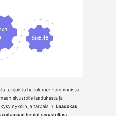
stä tekijöistä hakukoneoptimoinnissa.
maan sivustolle laadukasta ja
 kysymyksiin ja tarpeisiin.
Laadukas
ja pitämään heidät sivustollasi