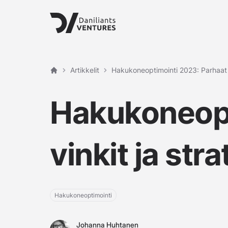
Artikkelit
Hakukoneoptimointi 2023: Parhaat v
Etusivu
Hakukoneopt
vinkit ja stra
Hakukoneoptimointi
Johanna Huhtanen
Johanna Huhtanen