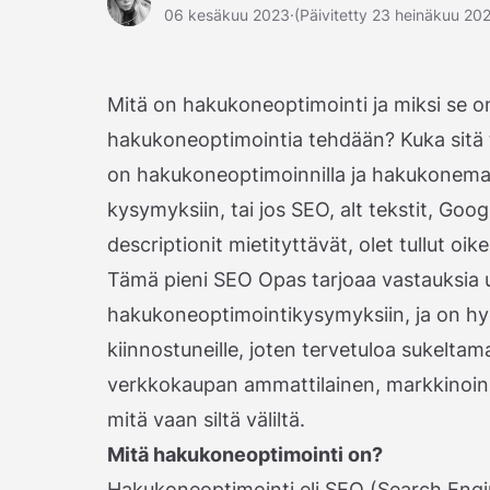
06 kesäkuu 2023
·
(Päivitetty 23 heinäkuu 20
Mitä on hakukoneoptimointi ja miksi se o
hakukoneoptimointia tehdään? Kuka sitä 
on hakukoneoptimoinnilla ja hakukonemain
kysymyksiin, tai jos SEO, alt tekstit, Goo
descriptionit mietityttävät, olet tullut oi
Tämä pieni SEO Opas tarjoaa vastauksia 
hakukoneoptimointikysymyksiin, ja on hy
kiinnostuneille, joten tervetuloa sukelta
verkkokaupan ammattilainen, markkinoinnin
mitä vaan siltä väliltä.
Mitä hakukoneoptimointi on?
Hakukoneoptimointi eli SEO (Search Engin