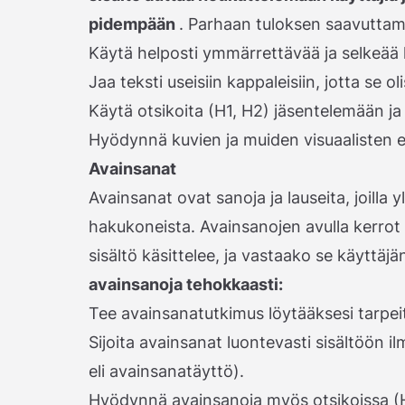
pidempään
. Parhaan tuloksen saavuttam
Käytä helposti ymmärrettävää ja selkeää k
Jaa teksti useisiin kappaleisiin, jotta se ol
Käytä otsikoita (H1, H2) jäsentelemään ja
Hyödynnä kuvien ja muiden visuaalisten e
Avainsanat
Avainsanat ovat sanoja ja lauseita, joilla 
hakukoneista. Avainsanojen avulla kerrot
sisältö käsittelee, ja vastaako se käyttäj
avainsanoja tehokkaasti:
Tee avainsanatutkimus löytääksesi tarpei
Sijoita avainsanat luontevasti sisältöön i
eli avainsanatäyttö).
Hyödynnä avainsanoja myös otsikoissa (H