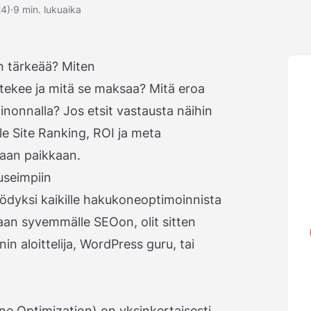
24)
·
9 min. lukuaika
n tärkeää? Miten
tekee ja mitä se maksaa? Mitä eroa
onnalla? Jos etsit vastausta näihin
gle Site Ranking, ROI ja meta
keaan paikkaan.
useimpiin
ödyksi kaikille hakukoneoptimoinnista
maan syvemmälle SEOon, olit sitten
 aloittelija, WordPress guru, tai
e Optimization) on yksinkertaisesti