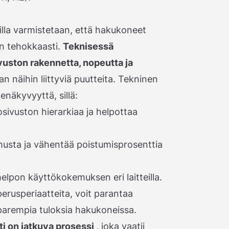
illa varmistetaan, että hakukoneet
ön tehokkaasti.
Teknisessä
uston rakennetta, nopeutta ja
aan näihin liittyviä puutteita. Tekninen
näkyvyyttä, sillä:
ivuston hierarkiaa ja helpottaa
usta ja vähentää poistumisprosenttia
elpon käyttökokemuksen eri laitteilla.
rusperiaatteita, voit parantaa
parempia tuloksia hakukoneissa.
i on jatkuva prosessi
, joka vaatii