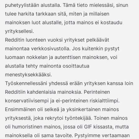
puhetyylistään alustalla. Tämä tieto mielessäsi, sinun
tulee harkita tarkkaan sitä, miten ja millaisen
mainoksen luot alustalle, jotta mainos ei kostaudu
yrityksellesi.
Redditin luonteen vuoksi yritykset pelkäävät
mainontaa verkkosivustolla. Jos kuitenkin pystyt
luomaan nokkelan ja autenttisen mainoksen, voi
alustalla tehty mainonta osoittautua
menestyksekkääksi.
Työskennellessäni yhdessä erään yrityksen kanssa loin
Redditiin kahdenlaisia mainoksia. Perinteinen
konservatiivisempi ja ei-perinteinen riskialttiimpi.
Ensimmäinen oli selkeä ja yksinkertainen mainos
yrityksestä, joka rekrytoi työntekijää. Toinen mainos
oli humoristinen mainos, jossa oli GIF kissasta, mutta
mainoksella oli sama tavoite. Pystyimme vertaamaan