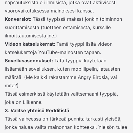
napsautuksista eli ihmisistä, jotka ovat aktiivisesti
vuorovaikutuksessa mainoksesi kanssa.
Konversiot:
Tässä tyypissä maksat jonkin toiminnon
suorittamisesta (tuotteen ostamisesta, kurssille
ilmoittautumisesta jne.)
Videon katselukerrat:
Tämä tyyppi lisää videon
katselukertoja YouTube-mainosten tapaan.
Sovellusasennukset:
Tätä tyyppiä käytetään
lisäämään sovelluksen, kuten mobiilipelin, latausten
määrää. (Me kaikki rakastamme Angry Birdsiä, vai
mitä?)
Tässä esimerkissä käytetään valitsemaani tyyppiä,
joka on Liikenne. ‍
3. Valitse yhteisö Redditistä
Tässä vaiheessa on tärkeää punnita tarkasti yleisöä,
jonka haluaa valita mainonnan kohteeksi. Yleisön tulee