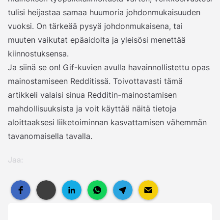
tulisi heijastaa samaa huumoria johdonmukaisuuden
vuoksi. On tärkeää pysyä johdonmukaisena, tai
muuten vaikutat epäaidolta ja yleisösi menettää
kiinnostuksensa.
Ja siinä se on! Gif-kuvien avulla havainnollistettu opas
mainostamiseen Redditissä. Toivottavasti tämä
artikkeli valaisi sinua Redditin-mainostamisen
mahdollisuuksista ja voit käyttää näitä tietoja
aloittaaksesi liiketoiminnan kasvattamisen vähemmän
tavanomaisella tavalla.
Jaa: