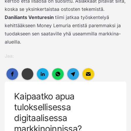
kertoo että lisäosa on suosittu. Asiakkaat pitävät siitä,
koska se yksinkertaistaa ostosten tekemistä.
Daniliants Venturesin
tiimi jatkaa työskentelyä
kehittääkseen Money Lemuria entistä paremmaksi ja
tuodakseen sen saataville yhä useammilla markkina-
alueilla.
Jaa:
Kaipaatko apua
tuloksellisessa
digitaalisessa
markkinoinnissa?