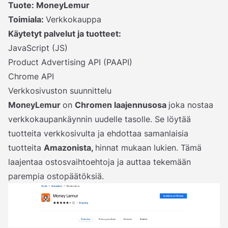
Tuote:
MoneyLemur
Toimiala:
Verkkokauppa
Käytetyt palvelut ja tuotteet:
JavaScript (JS)
Product Advertising API (PAAPI)
Chrome API
Verkkosivuston suunnittelu
MonеyLеmur
on
Chromеn laajennusosa
joka nostaa
verkkokaupankäynnin uudelle tasolle. Se löytää
tuotteita verkkosivulta ja ehdottaa samanlaisia
tuotteita
Amazonista,
hinnat mukaan lukien. Tämä
laajentaa ostosvaihtoehtoja ja auttaa tekemään
parempia ostopäätöksiä.