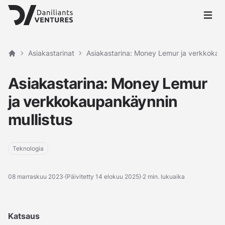
Avaa p
Asiakastarinat
Asiakastarina: Money Lemur ja verkkokau
Etusivu
Asiakastarina: Money Lemur
ja verkkokaupankäynnin
mullistus
Teknologia
08 marraskuu 2023
·
(Päivitetty 14 elokuu 2025)
·
2 min. lukuaika
Katsaus