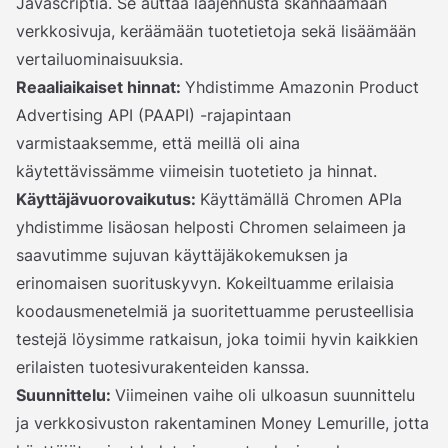
Javascriptiä. Se auttaa laajennusta skannaamaan
verkkosivuja, keräämään tuotetietoja sekä lisäämään
vertailuominaisuuksia.
Reaaliaikaiset hinnat:
Yhdistimme Amazonin Product
Advertising API (PAAPI) -rajapintaan
varmistaaksemme, että meillä oli aina
käytettävissämme viimeisin tuotetieto ja hinnat.
Käyttäjävuorovaikutus:
Käyttämällä Chromen APIa
yhdistimme lisäosan helposti Chromen selaimeen ja
saavutimme sujuvan käyttäjäkokemuksen ja
erinomaisen suorituskyvyn. Kokeiltuamme erilaisia
koodausmenetelmiä ja suoritettuamme perusteellisia
testejä löysimme ratkaisun, joka toimii hyvin kaikkien
erilaisten tuotesivurakenteiden kanssa.
Suunnittelu:
Viimeinen vaihe oli ulkoasun suunnittelu
ja verkkosivuston rakentaminen Money Lemurille, jotta