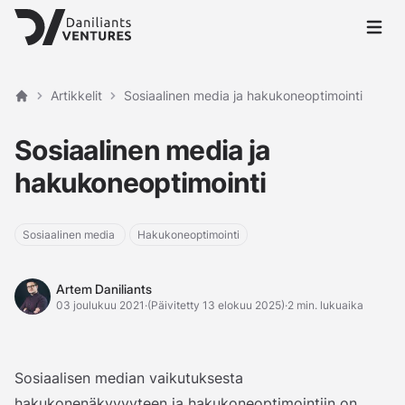
Avaa p
Artikkelit
Sosiaalinen media ja hakukoneoptimointi
Etusivu
Sosiaalinen media ja
hakukoneoptimointi
Sosiaalinen media
Hakukoneoptimointi
Artem Daniliants
Artem Daniliants
03 joulukuu 2021
·
(Päivitetty 13 elokuu 2025)
·
2 min. lukuaika
Sosiaalisen median vaikutuksesta
hakukonenäkyvyyteen ja hakukoneoptimointiin on