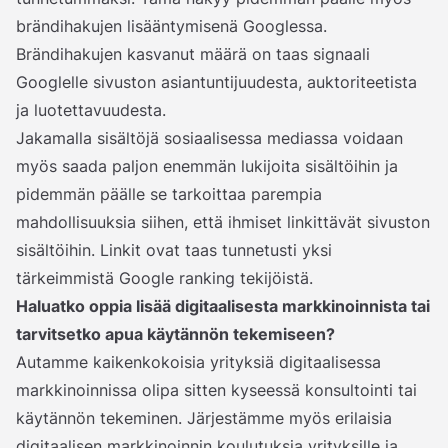
brändihakujen lisääntymisenä Googlessa.
Brändihakujen kasvanut määrä on taas signaali
Googlelle sivuston asiantuntijuudesta, auktoriteetista
ja luotettavuudesta.
Jakamalla sisältöjä sosiaalisessa mediassa voidaan
myös saada paljon enemmän lukijoita sisältöihin ja
pidemmän päälle se tarkoittaa parempia
mahdollisuuksia siihen, että ihmiset linkittävät sivuston
sisältöihin. Linkit ovat taas tunnetusti yksi
tärkeimmistä Google ranking tekijöistä.
Haluatko oppia lisää digitaalisesta markkinoinnista tai
tarvitsetko apua käytännön tekemiseen?
Autamme kaikenkokoisia yrityksiä digitaalisessa
markkinoinnissa olipa sitten kyseessä konsultointi tai
käytännön tekeminen. Järjestämme myös erilaisia
digitaalisen markkinoinnin koulutuksia yrityksille ja