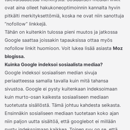
ovat aina olleet hakukoneoptimoinnin kannalta hyvin
pitkälti merkityksettömiä, koska ne ovat niin sanottuja
”nofollow” linkkejä.
Tähän on kuitenkin tulossa pieni muutos ja jatkossa
Google saattaa joissakin tapauksissa ottaa myös
nofollow linkit huomioon. Voit lukea lisää asiasta
Moz
blogissa.
Kuinka Google indeksoi sosiaalista mediaa?
Google indeksoi sosiaalisen median sivuja
periaatteessa samalla tavalla kuin mitä tahansa
sivustoa. Google ei pysty kuitenkaan indeksoimaan
kuin murto-osan kaikesta sosiaaliseen mediaan
tuotetusta sisällöstä. Tämä johtuu kahdesta seikasta.
Ensinnäkin sosialiseen mediaan tuotetaan koko ajan
niin paljon uutta sisältöä, että googlebot ei millään
pysty indeksoimaan kaikkea. Toinen syy on se, että