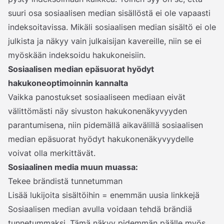
suuri osa sosiaalisen median sisällöstä ei ole vapaasti
indeksoitavissa. Mikäli sosiaalisen median sisältö ei ole
julkista ja näkyy vain julkaisijan kavereille, niin se ei
myöskään indeksoidu hakukoneisiin.
Sosiaalisen median epäsuorat hyödyt
hakukoneoptimoinnin kannalta
Vaikka panostukset sosiaaliseen mediaan eivät
välittömästi näy sivuston hakukonenäkyvyyden
parantumisena, niin pidemällä aikavälillä sosiaalisen
median epäsuorat hyödyt hakukonenäkyvyydelle
voivat olla merkittävät.
Sosiaalinen media muun muassa:
Tekee brändistä tunnetumman
Lisää lukijoita sisältöihin = enemmän uusia linkkejä
Sosiaalisen median avulla voidaan tehdä brändiä
tunnetummaksi. Tämä näkyy pidemmän päälle myös