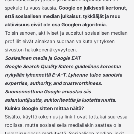
spekuloitu vuosikausia.
Google on julkisesti kertonut,
että sosiaalisen median julkaisut, tykkääjät ja muu
aktiivisuus eivät ole osa Googlen algoritmia.
Toisin sanoen, aktiiviset ja suositut sosiaalisen median
profiilit eivät ainakaan suoraan vaikuta yrityksen
sivuston hakukonenäkyvyyteen.
Sosiaalinen media ja Google EAT
Google Search Quality Raters guidelines
korostaa
nykyään lyhennettä E-A-T. Lyhenne tulee sanoista
expertise, authority, and trustworthiness.
Suomennettuna Google arvostaa siis
asiantuntijuutta, auktoriteettia ja luotettavuutta.
Kuinka Google sitten mittaa näitä?
Sisältö, käyttökokemus ja linkit ovat tottakai suuressa
roolissa, mutta sosiaalisella mediallakin saattaa olla
tulevaisuudessa merkitystä. Sosiaalisen median linkit